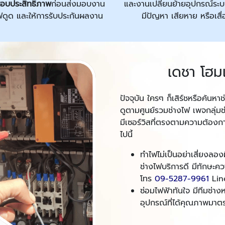
อบประสิทธิภาพ
ก่อนส่งมอบงาน
และงานเปลี่ยนย้ายอุปกรณ์ระบบ
ว ไฟดูด และให้การรับประกันผลงาน
มีปัญหา เสียหาย หรือเส
เดชา โฮม
ปัจจุบัน ใครๆ ก็เสิร์ชหรือค้นห
ดูตามศูนย์รวมช่างไฟ เพจกลุ่มช่
มีเซอร์วิสที่ตรงตามความต้องกา
ไปนี้
ทำไฟไม่เป็นอย่าเสี่ยงลอ
ช่างไฟบริการดี มีทักษะค
โทร
09-5287-9961
Lin
ซ่อมไฟฟ้าทันใจ มีทีมช่า
อุปกรณ์ที่ได้คุณภาพมาต