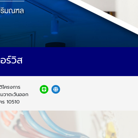
อร์วิส
าติโครงการ
ามวาตะวันออก
คร 10510