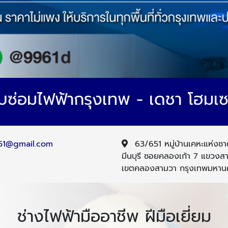
ับซ่อมไฟฟ้ากรุงเทพ - เดชา โฮมเซ
1@gmail.com
63/651 หมู่บ้านเคหะแห่งช
มีนบุรี ซอยคลองเก้า 7 แขวงส
เขตคลองสามวา กรุงเทพมหาน
ช่างไฟฟ้ามืออาชีพ ฝีมือเยี่ยม