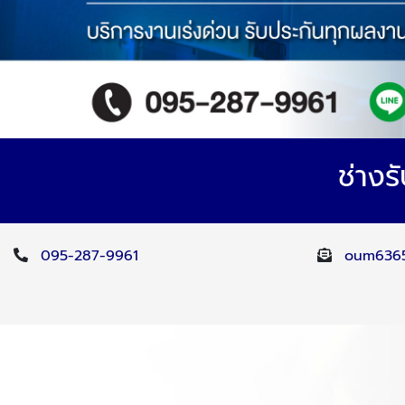
ช่างร
095-287-9961
oum6365